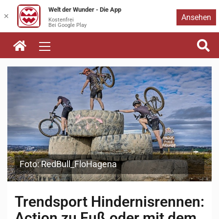
Welt der Wunder - Die App
Zum
✕
Ansehen
Kostenfrei
Bei Google Play
Inhalt
springen
Foto: RedBull_FloHagena
Trendsport Hindernisrennen:
Action zu Fuß oder mit dem