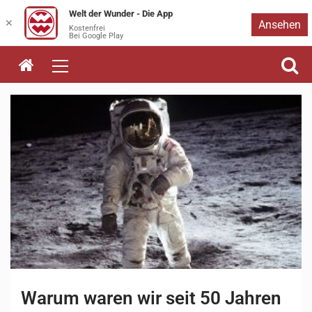
Welt der Wunder - Die App
Zum
✕
Ansehen
Kostenfrei
Bei Google Play
Inhalt
springen
Warum waren wir seit 50 Jahren