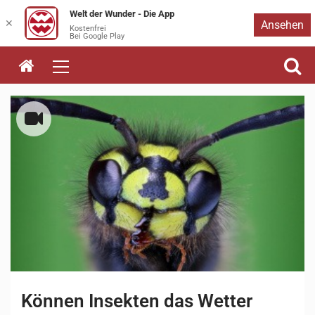
Welt der Wunder - Die App
Zum
✕
Ansehen
Kostenfrei
Bei Google Play
Inhalt
springen
Können Insekten das Wetter