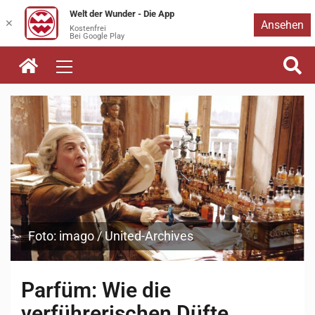
Welt der Wunder - Die App
Zum
✕
Ansehen
Kostenfrei
Bei Google Play
Inhalt
springen
Foto: imago / United-Archives
Parfüm: Wie die
verführerischen Düfte