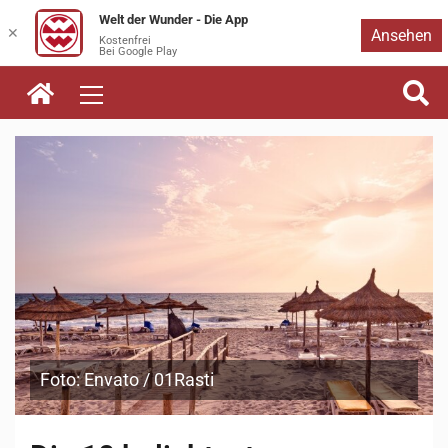
Welt der Wunder - Die App
Zum
✕
Ansehen
Kostenfrei
Bei Google Play
Inhalt
springen
Foto: Envato / 01Rasti