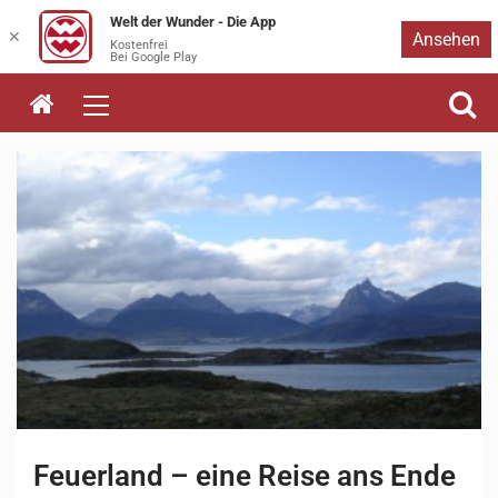
Welt der Wunder - Die App
Zum
✕
Ansehen
Kostenfrei
Bei Google Play
Inhalt
springen
Feuerland – eine Reise ans Ende