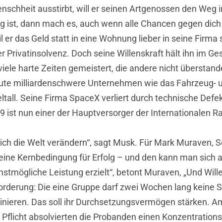
schheit ausstirbt, will er seinen Artgenossen den Weg 
 ist, dann mach es, auch wenn alle Chancen gegen dich 
 er das Geld statt in eine Wohnung lieber in seine Firma 
er Privatinsolvenz. Doch seine Willenskraft hält ihn im 
viele harte Zeiten gemeistert, die andere nicht überstand
eute milliardenschwere Unternehmen wie das Fahrzeug- 
ltall. Seine Firma SpaceX verliert durch technische Defe
 9 ist nun einer der Hauptversorger der Internationalen R
ließlich die Welt verändern“, sagt Musk. Für Mark Muraven,
e eine Kernbedingung für Erfolg – und den kann man sich a
tmögliche Leistung erzielt“, betont Muraven, „Und Wille
forderung: Die eine Gruppe darf zwei Wochen lang keine S
rainieren. Das soll ihr Durchsetzungsvermögen stärken.
Pflicht absolvierten die Probanden einen Konzentrationst