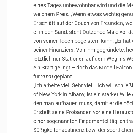
eines Tages unbewohnbar wird und die Men
welchem Preis. „Wenn etwas wichtig genug
Er schläft auf der Couch von Freunden, weil
er in den Sand, steht Dutzende Male vor d
von seinen Ideen begeistern kann. „Er hat 
seiner Finanziers. Von ihm gegründete, h
letztlich nur Stationen auf dem Weg ins We
ein Start gelingt – doch das Modell Falcon
für 2020 geplant …
„Ich arbeite viel. Sehr viel – ich will sch
of New York in Albany, ist ein starker Will
den man aufbauen muss, damit er die höchs
Er stellt seine Probanden vor eine Heraus
einer sogenannten Fingerhantel täglich t
Süßigkeitenabstinenz bzw. der sportlichen 