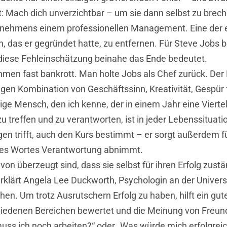
t: Mach dich unverzichtbar – um sie dann selbst zu brec
ernehmens einem professionellen Management. Eine der
 das er gegründet hatte, zu entfernen. Für Steve Jobs b
 diese Fehleinschätzung beinahe das Ende bedeutet.
men fast bankrott. Man holte Jobs als Chef zurück. Der 
igen Kombination von Geschäftssinn, Kreativität, Gespür 
ige Mensch, den ich kenne, der in einem Jahr eine Viertelm
u treffen und zu verantworten, ist in jeder Lebenssituat
ngen trifft, auch den Kurs bestimmt – er sorgt außerdem
 des Wortes Verantwortung abnimmt.
von überzeugt sind, dass sie selbst für ihren Erfolg zust
erklärt Angela Lee Duckworth, Psychologin an der Univers
hen. Um trotz Ausrutschern Erfolg zu haben, hilft ein 
schiedenen Bereichen bewertet und die Meinung von Freu
uss ich noch arbeiten?“ oder „Was würde mich erfolgrei