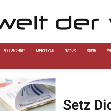
GESUNDHEIT
LIFESTYLE
NATUR
REISE
W
Setz Di