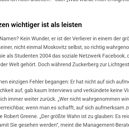
 wichtiger ist als leisten
 Namen? Kein Wunder, er ist der Verlierer in einem der 
 keiner, nicht einmal Moskovitz selbst, so richtig wahrg
e als Studenten 2004 das soziale Netzwerk Facebook, da
der Welt gehört. Doch während Zuckerberg zur Lichtgesta
nen einzigen Fehler begangen: Er hat nicht auf sich au
ichkeit auf, gab kaum Interviews und verkündete keine 
sich immer weiter zurück. „Wer nicht wahrgenommen wird
ur erreichbar, wenn man es schafft, auf sich aufmerksam
rte Robert Greene. „Der größte Wahn ist zu glauben: Es rei
 damit Sie gesehen werden“, meint die Management-Bera