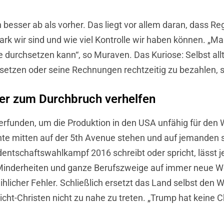
besser ab als vorher. Das liegt vor allem daran, dass Reg
ark wir sind und wie viel Kontrolle wir haben können. „M
durchsetzen kann“, so Muraven. Das Kuriose: Selbst alltä
setzen oder seine Rechnungen rechtzeitig zu bezahlen, st
er zum Durchbruch verhelfen
erfunden, um die Produktion in den USA unfähig für den
nnte mitten auf der 5th Avenue stehen und auf jemanden
dentschaftswahlkampf 2016 schreibt oder spricht, lässt 
Minderheiten und ganze Berufszweige auf immer neue W
eihlicher Fehler. Schließlich ersetzt das Land selbst de
icht-Christen nicht zu nahe zu treten. „Trump hat keine Ch