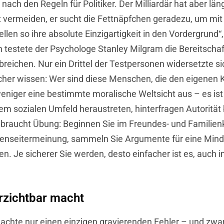
ach den Regeln für Politiker. Der Milliardär hat aber län
icht vermeiden, er sucht die Fettnäpfchen geradezu, um mi
len so ihre absolute Einzigartigkeit in den Vordergrund“,
 testete der Psychologe Stanley Milgram die Bereitschaf
breichen. Nur ein Drittel der Testpersonen widersetzte s
rscher wissen: Wer sind diese Menschen, die den eigene
iger eine bestimmte moralische Weltsicht aus – es ist d
m sozialen Umfeld heraustreten, hinterfragen Autorität be
l, braucht Übung: Beginnen Sie im Freundes- und Famil
ßenseitermeinung, sammeln Sie Argumente für eine Minde
en. Je sicherer Sie werden, desto einfacher ist es, auch
rzichtbar macht
achte nur einen einzigen gravierenden Fehler – und zwa