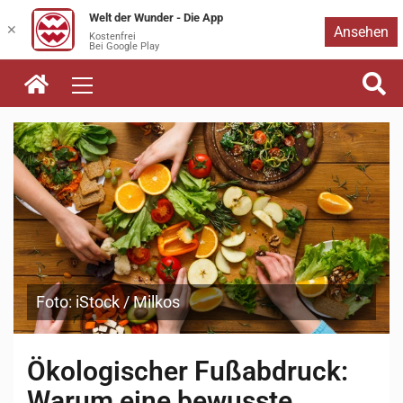
Welt der Wunder - Die App
Zum
✕
Ansehen
Kostenfrei
Bei Google Play
Inhalt
springen
Foto: iStock / Milkos
Ökologischer Fußabdruck:
Warum eine bewusste