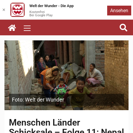
Welt der Wunder - Die App
Zum
✕
Ansehen
Kostenfrei
Bei Google Play
Inhalt
springen
Foto: Welt der Wunder
Menschen Länder
Schicksale – Folge 11: Nepal