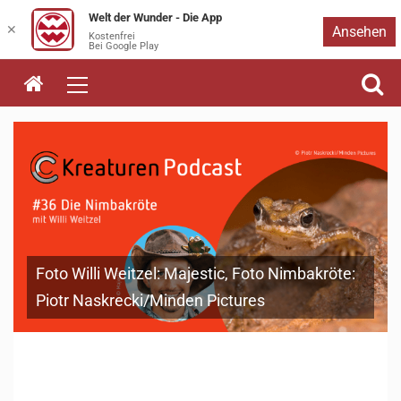
Welt der Wunder - Die App
Zum
✕
Ansehen
Kostenfrei
Bei Google Play
Inhalt
springen
Foto Willi Weitzel: Majestic, Foto Nimbakröte:
Piotr Naskrecki/Minden Pictures