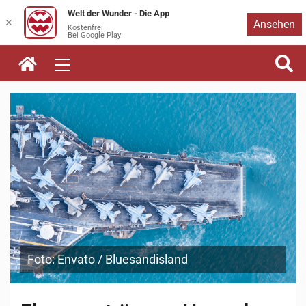
Welt der Wunder - Die App
Zum
✕
Ansehen
Kostenfrei
Bei Google Play
Inhalt
springen
Foto: Envato / Bluesandisland