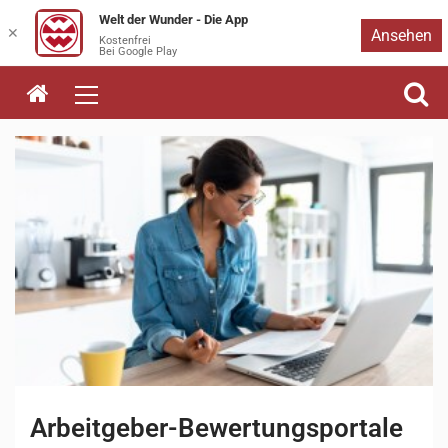
Welt der Wunder - Die App
Zum
✕
Ansehen
Kostenfrei
Bei Google Play
Inhalt
springen
Arbeitgeber-Bewertungsportale