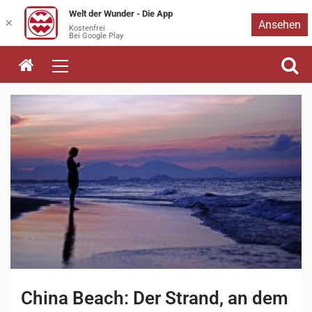
Welt der Wunder - Die App
Zum
✕
Ansehen
Kostenfrei
Bei Google Play
Inhalt
springen
China Beach: Der Strand, an dem