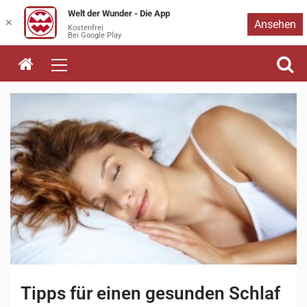
Welt der Wunder - Die App
Zum
✕
Ansehen
Kostenfrei
Bei Google Play
Inhalt
springen
Tipps für einen gesunden Schlaf