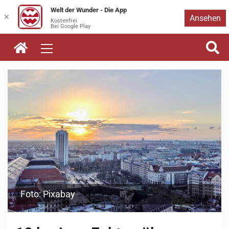
Welt der Wunder - Die App
Zum
✕
Ansehen
Kostenfrei
Bei Google Play
Inhalt
springen
Foto: Pixabay