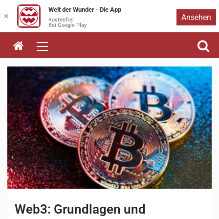
Welt der Wunder - Die App
Zum
✕
Ansehen
Kostenfrei
Bei Google Play
Inhalt
springen
Web3: Grundlagen und