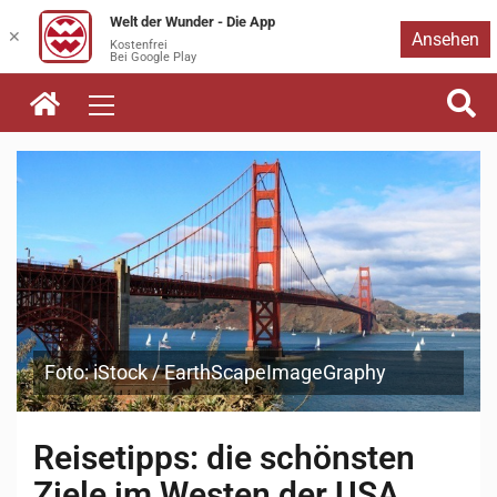
Welt der Wunder - Die App
Zum
✕
Ansehen
Kostenfrei
Bei Google Play
Inhalt
springen
Foto: iStock / EarthScapeImageGraphy
Reisetipps: die schönsten
Ziele im Westen der USA