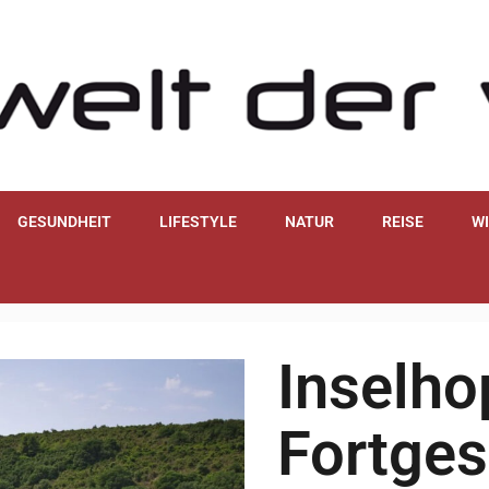
GESUNDHEIT
LIFESTYLE
NATUR
REISE
W
Inselho
Fortges