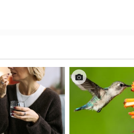
1
/
7