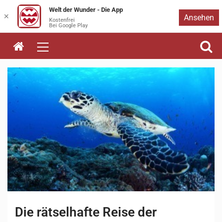
Welt der Wunder - Die App
Zum
✕
Ansehen
Kostenfrei
Bei Google Play
Inhalt
springen
Die rätselhafte Reise der