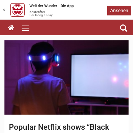
Welt der Wunder - Die App
Zum
✕
Ansehen
Kostenfrei
Bei Google Play
Inhalt
springen
Popular Netflix shows “Black