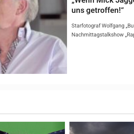
„Wenn Mick Jagg
uns getroffen!“
Starfotograf Wolfgang „Bub
Nachmittagstalkshow „Rap