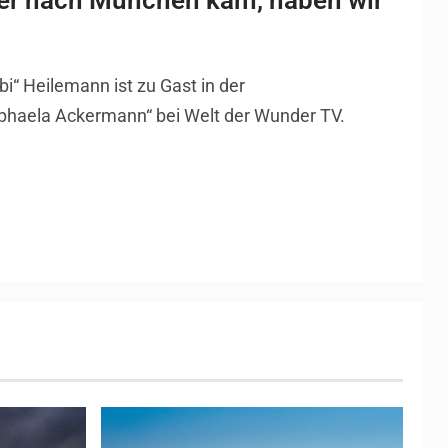
er nach München kam, haben wir
i“ Heilemann ist zu Gast in der
haela Ackermann“ bei Welt der Wunder TV.