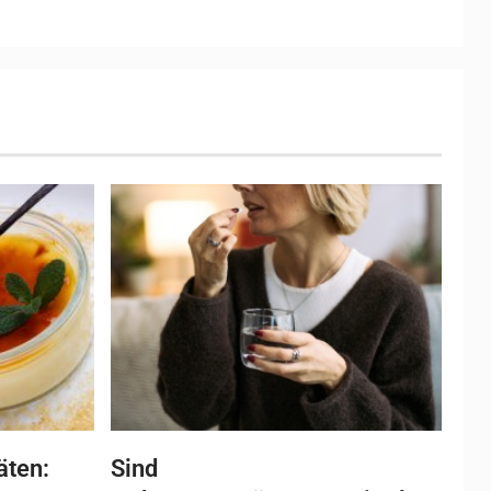
äten:
Sind