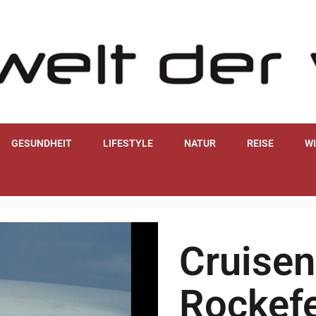
GESUNDHEIT
LIFESTYLE
NATUR
REISE
W
Cruisen
Rockefe