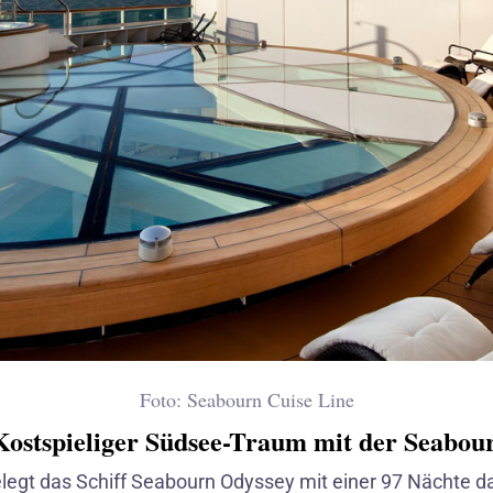
Foto: Seabourn Cuise Line
 Kostspieliger Südsee-Traum mit der Seabou
elegt das Schiff Seabourn Odyssey mit einer 97 Nächte da